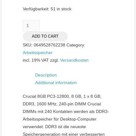
Verfügbarkeit:
51 in stock
1600
8GB
ADD TO CART
Crucial
SKU:
0649528762238
Category:
DR
Arbeitsspeicher
CL11
incl. 19% VAT
zzgl.
Versandkosten
1,35V
Retail
Description
quantity
Additional information
Crucial 8GB PC3-12800, 8 GB, 1 x 8 GB,
DDR3, 1600 MHz, 240-pin DIMM Crucial
DIMMs mit 240 Kontakten werden als DDR3-
Arbeitsspeicher für Desktop-Computer
verwendet. DDR3 ist die neueste
Speichergeneration mit einer verbesserten