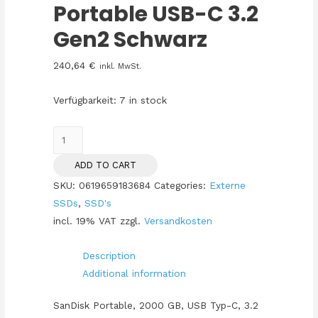
Portable USB-C 3.2
Gen2 Schwarz
240,64
€
inkl. MwSt.
Verfügbarkeit:
7 in stock
2TB
Sandisk
ADD TO CART
Portable
SKU:
0619659183684
Categories:
Externe
USB-
SSDs
,
SSD's
C
incl. 19% VAT
zzgl.
Versandkosten
3.2
Gen2
Description
Schwarz
Additional information
quantity
SanDisk Portable, 2000 GB, USB Typ-C, 3.2