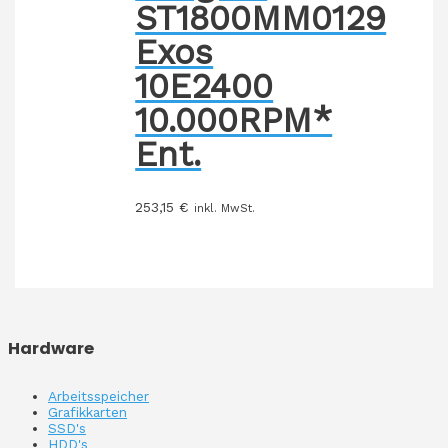
ST1800MM0129
Exos
10E2400
10.000RPM*
Ent.
253,15
€
inkl. MwSt.
Hardware
Arbeitsspeicher
Grafikkarten
SSD's
HDD's