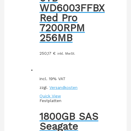
WD6003FFBX
Red Pro
7200RPM
256MB
250,17
€
inkl. MwSt.
incl. 19% VAT
zzgl.
Versandkosten
Quick View
Festplatten
1800GB SAS
Seagate