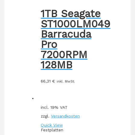
1TB Seagate
ST1000LM049
Barracuda
Pro
7200RPM
128MB
66,31
€
inkl. MwSt.
incl. 19% VAT
zzgl.
Versandkosten
Quick View
Festplatten