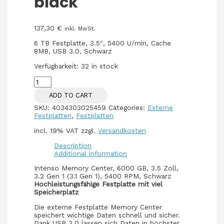
black
137,30
€
inkl. MwSt.
6 TB Festplatte, 3.5″, 5400 U/min, Cache
8MB, USB 3.0, Schwarz
Verfügbarkeit:
32 in stock
3,5
6TB
ADD TO CART
Intenso
Memory
SKU:
4034303025459
Categories:
Externe
Center
Festplatten
,
Festplatten
black
quantity
incl. 19% VAT
zzgl.
Versandkosten
Description
Additional information
Intenso Memory Center, 6000 GB, 3.5 Zoll,
3.2 Gen 1 (3.1 Gen 1), 5400 RPM, Schwarz
Hochleistungsfähige Festplatte mit viel
Speicherplatz
Die externe Festplatte Memory Center
speichert wichtige Daten schnell und sicher.
Dank USB 3.0 lassen sich Daten in höchster