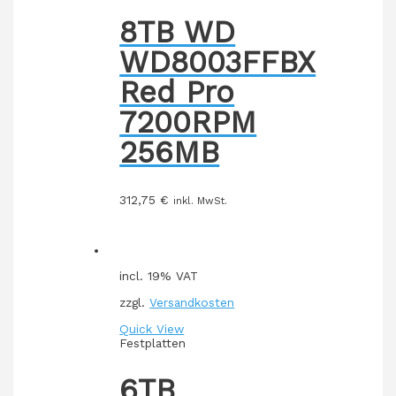
8TB WD
WD8003FFBX
Red Pro
7200RPM
256MB
312,75
€
inkl. MwSt.
incl. 19% VAT
zzgl.
Versandkosten
Quick View
Festplatten
6TB