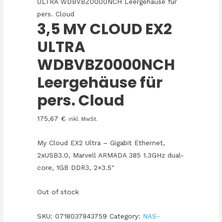
ULTRA WDBVBZ0000NCH Leergehäuse für
pers. Cloud
3,5 MY CLOUD EX2
ULTRA
WDBVBZ0000NCH
Leergehäuse für
pers. Cloud
175,67
€
inkl. MwSt.
My Cloud EX2 Ultra – Gigabit Ethernet,
2xUSB3.0, Marvell ARMADA 385 1.3GHz dual-
core, 1GB DDR3, 2×3.5″
Out of stock
SKU:
0718037843759
Category:
NAS-