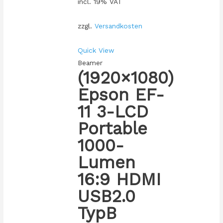
incl. 19% VAT
zzgl.
Versandkosten
Quick View
Beamer
(1920×1080)
Epson EF-
11 3-LCD
Portable
1000-
Lumen
16:9 HDMI
USB2.0
TypB