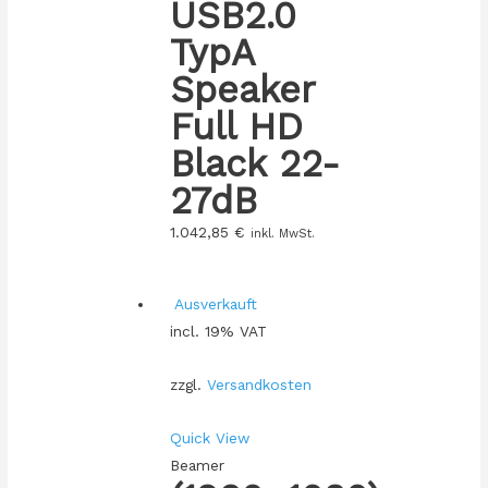
USB2.0
TypA
Speaker
Full HD
Black 22-
27dB
1.042,85
€
inkl. MwSt.
Ausverkauft
incl. 19% VAT
zzgl.
Versandkosten
Quick View
Beamer