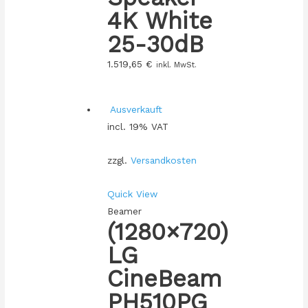
4K White
25-30dB
1.519,65
€
inkl. MwSt.
Ausverkauft
incl. 19% VAT
zzgl.
Versandkosten
Quick View
Beamer
(1280×720)
LG
CineBeam
PH510PG