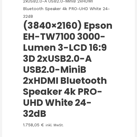
2xUSB2.0-A USB2.0-MiniB 2xHDMI
Bluetooth Speaker 4k PRO-UHD White 24-
32dB
(3840×2160) Epson
EH-TW7100 3000-
Lumen 3-LCD 16:9
3D 2xUSB2.0-A
USB2.0-MiniB
2xHDMI Bluetooth
Speaker 4k PRO-
UHD White 24-
32dB
1.758,05
€
inkl. MwSt.