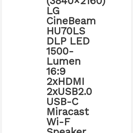
(3840×2160)
LG
CineBeam
HU70LS
DLP LED
1500-
Lumen
16:9
2xHDMI
2xUSB2.0
USB-C
Miracast
Wi-F
Speaker