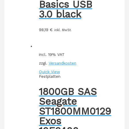
Basics USB
3.0 black
98,19
€
inkl. MwSt.
incl. 19% VAT
zzgl.
Versandkosten
Quick View
Festplatten
1800GB SAS
Seagate
ST1800MM0129
Exos