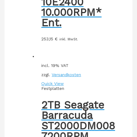
10E2400
10.000RPM*
Ent.
253,15
€
inkl. MwSt.
incl. 19% VAT
zzgl.
Versandkosten
Quick View
Festplatten
2TB Seagate
Barracuda
ST2000DM008
7200RPM