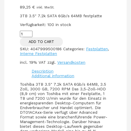
89,25
€
inkl. MwSt.
3TB 3.5″ 7.2k SATA 6Gb/s 64MB festplatte
Verfügbarkeit:
100 in stock
3TB
Toshiba
ADD TO CART
DT01ACA300
7200RPM
SKU:
4047999500186
Categories:
Festplatten
,
64MB
Interne Festplatten
quantity
incl. 19% VAT
zzgl.
Versandkosten
Description
Additional information
Toshiba 3TB 3.5″ 7.2k SATA 6Gb/s 64MB, 3.5
Zoll, 3000 GB, 7200 RPM Das 3,5-Zoll-HDD
(8,9 cm) von Toshiba mit einer Festplatte, 1
TB und 7200 U/min wurde für den Einsatz in
energiesparenden Desktop-Computern für
Endverbraucher und Handel optimiert. Die
DT01ACAxx-Serie verfügt über Advanced
Format sowie eine branchenführende Power-
Management-Technologie. Darüber hinaus
bietet dieses Desktop-Laufwerk gegenüber