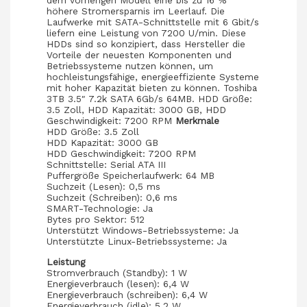
dem vorherigen Modell eine bis zu 16 %
höhere Stromersparnis im Leerlauf. Die
Laufwerke mit SATA-Schnittstelle mit 6 Gbit/s
liefern eine Leistung von 7200 U/min. Diese
HDDs sind so konzipiert, dass Hersteller die
Vorteile der neuesten Komponenten und
Betriebssysteme nutzen können, um
hochleistungsfähige, energieeffiziente Systeme
mit hoher Kapazität bieten zu können. Toshiba
3TB 3.5″ 7.2k SATA 6Gb/s 64MB. HDD Größe:
3.5 Zoll, HDD Kapazität: 3000 GB, HDD
Geschwindigkeit: 7200 RPM
Merkmale
HDD Größe: 3.5 Zoll
HDD Kapazität: 3000 GB
HDD Geschwindigkeit: 7200 RPM
Schnittstelle: Serial ATA III
Puffergröße Speicherlaufwerk: 64 MB
Suchzeit (Lesen): 0,5 ms
Suchzeit (Schreiben): 0,6 ms
SMART-Technologie: Ja
Bytes pro Sektor: 512
Unterstützt Windows-Betriebssysteme: Ja
Unterstützte Linux-Betriebssysteme: Ja
Leistung
Stromverbrauch (Standby): 1 W
Energieverbrauch (lesen): 6,4 W
Energieverbrauch (schreiben): 6,4 W
Energieverbrauch (idle): 5,2 W