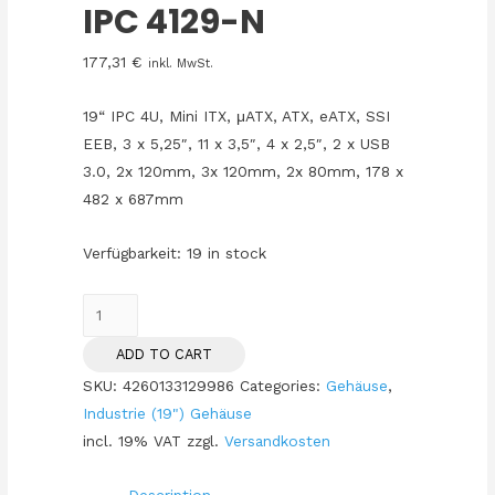
IPC 4129-N
177,31
€
inkl. MwSt.
19“ IPC 4U, Mini ITX, μATX, ATX, eATX, SSI
EEB, 3 x 5,25″, 11 x 3,5″, 4 x 2,5″, 2 x USB
3.0, 2x 120mm, 3x 120mm, 2x 80mm, 178 x
482 x 687mm
Verfügbarkeit:
19 in stock
4HE
Inter-
ADD TO CART
Tech
SKU:
4260133129986
Categories:
Gehäuse
,
4U-
Industrie (19") Gehäuse
IPC
incl. 19% VAT
zzgl.
Versandkosten
4129-
N
Description