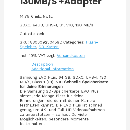
130MB/S +Adapter
14,75
€
inkl. MwSt.
SDXC, 64GB, UHS-I, U1, V10, 130 MB/s
Out of stock
SKU:
8806092504592
Categories:
Flash-
Speicher
,
SD-Karten
incl. 19% VAT
zzgl.
Versandkosten
Description
Additional information
Samsung EVO Plus, 64 GB, SDXC, UHS-I, 130
MB/s, Class 1 (U1), V10
Schnelle Speicherkarte
für deine Erinnerungen
Die Samsung SD-Speicherkarte EVO Plus
bietet jede Menge Platz für deine
Erinnerungen, die du mit deiner Kamera
festhalten kannst. Die EVO Plus ist schnell
genug, um 4K- und Full HD Videoaufnahmen
zu unterstützen – so hast Du viele
Möglichkeiten, besondere Momente
festzuhalten.