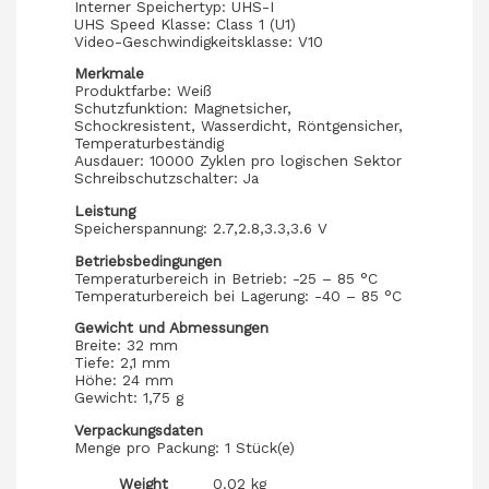
Interner Speichertyp: UHS-I
UHS Speed Klasse: Class 1 (U1)
Video-Geschwindigkeitsklasse: V10
Merkmale
Produktfarbe: Weiß
Schutzfunktion: Magnetsicher,
Schockresistent, Wasserdicht, Röntgensicher,
Temperaturbeständig
Ausdauer: 10000 Zyklen pro logischen Sektor
Schreibschutzschalter: Ja
Leistung
Speicherspannung: 2.7,2.8,3.3,3.6 V
Betriebsbedingungen
Temperaturbereich in Betrieb: -25 – 85 °C
Temperaturbereich bei Lagerung: -40 – 85 °C
Gewicht und Abmessungen
Breite: 32 mm
Tiefe: 2,1 mm
Höhe: 24 mm
Gewicht: 1,75 g
Verpackungsdaten
Menge pro Packung: 1 Stück(e)
Weight
0.02 kg