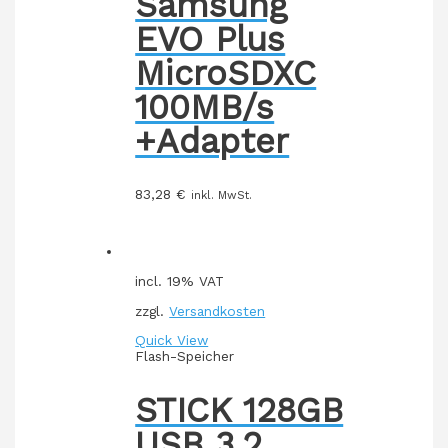
Samsung
EVO Plus
MicroSDXC
100MB/s
+Adapter
83,28
€
inkl. MwSt.
incl. 19% VAT
zzgl.
Versandkosten
Quick View
Flash-Speicher
STICK 128GB
USB 3.2