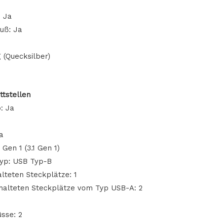
 Ja
uß: Ja
 (Quecksilber)
ttstellen
: Ja
a
Gen 1 (3.1 Gen 1)
yp: USB Typ-B
lteten Steckplätze: 1
halteten Steckplätze vom Typ USB-A: 2
sse: 2