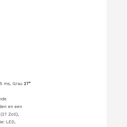
 5 ms, Grau
27”
nde
den en een
27 Zoll),
ie: LED,