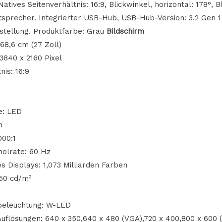
atives Seitenverhältnis: 16:9, Blickwinkel, horizontal: 178°, Bl
tsprecher. Integrierter USB-Hub, USB-Hub-Version: 3.2 Gen 1 
stellung. Produktfarbe: Grau
Bildschirm
68,6 cm (27 Zoll)
3840 x 2160 Pixel
nis: 16:9
D
e: LED
h
000:1
holrate: 60 Hz
s Displays: 1,073 Milliarden Farben
 350 cd/m²
beleuchtung: W-LED
Auflösungen: 640 x 350,640 x 480 (VGA),720 x 400,800 x 600 