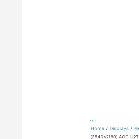
Home
/
Displays
/
M
(3840×2160) AOC U27