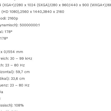
64 (XGA+),1280 x 1024 (SXGA),1280 x 960,1440 x 900 (WXGA+),16
 (HD 1080),2560 x 1440,3840 x 2160
odi: 2160p
dynamisch): 50000000:1
al: 178°
 178°
4 x 0,1554 mm
eich: 30 – 99 kHz
ch: 23 – 80 Hz
izontal): 59,7 cm
ikal): 33,6 cm
quenz: 23 – 80 Hz
Ja
B
ssisch): 108%