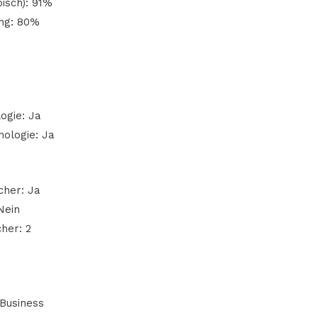
isch): 91%
ng: 80%
n
ogie: Ja
ologie: Ja
cher: Ja
Nein
her: 2
 Business