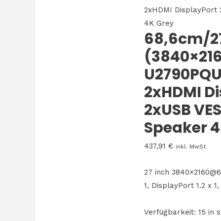
2xHDMI DisplayPort 
4K Grey
68,6cm/2
(3840×21
U2790PQU 
2xHDMI Di
2xUSB VES
Speaker 4
437,91
€
inkl. MwSt.
27 inch 3840×2160@6
1, DisplayPort 1.2 x 1
Verfügbarkeit:
15 in 