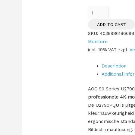
68,6cm/27''
(3840x2160)
ADD TO CART
AOC
SKU:
4038986186698
U2790PQU
Monitore
16:9
incl. 19% VAT
zzgl.
Ve
5ms
IPS
Description
2xHDMI
Additional info
DisplayPort
2xUSB
AOC 90 Series U2790P
VESA
professionele 4K-mo
Pivot
De U2790PQU is uitge
Speaker
kleurnauwkeurigheid
4K
ergonomische standaa
Grey
Bildschirmauflösung:
quantity