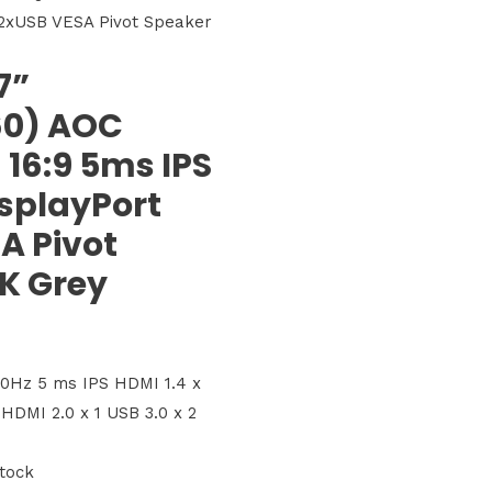
2xUSB VESA Pivot Speaker
7”
60) AOC
16:9 5ms IPS
splayPort
A Pivot
K Grey
0Hz 5 ms IPS HDMI 1.4 x
, HDMI 2.0 x 1 USB 3.0 x 2
stock