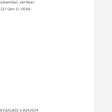
ickwinkel, vertikal:
(3.1 Gen 1). VESA-
(SVGA),832 x 624,1024