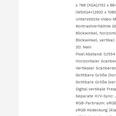
x 768 (XGA),1152 x 8
(WSXGA+),1920 x 1080
Unterstützte Video-M
Kontrastverhältnis (
Blickwinkel, horizont
Blickwinkel, vertikal:
3D: Nein
Pixel Abstand: 0,155
Horizontaler Scanber
Vertikaler Scanberei
Sichtbare Größe (hor
Sichtbare Größe (vert
Digital vertikale Fre
Separate H/V-Sync: 
RGB-Farbraum: sRG
sRGB Abdeckung (kla