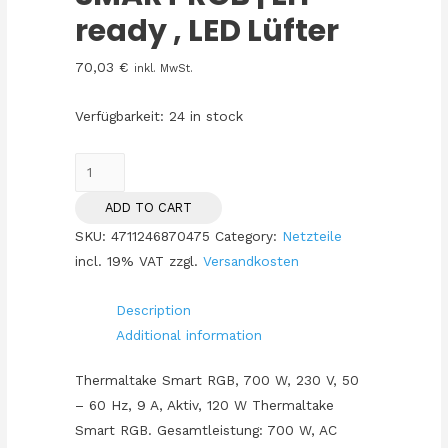
ready , LED Lüfter
70,03
€
inkl. MwSt.
Verfügbarkeit:
24 in stock
700W
Thermaltake
ADD TO CART
SMART
SKU:
4711246870475
Category:
Netzteile
RGB
incl. 19% VAT
zzgl.
Versandkosten
|
ErP
Description
ready
Additional information
,
LED
Thermaltake Smart RGB, 700 W, 230 V, 50
Lüfter
– 60 Hz, 9 A, Aktiv, 120 W Thermaltake
quantity
Smart RGB. Gesamtleistung: 700 W, AC