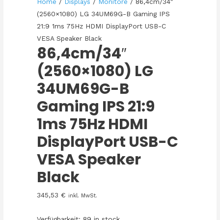
Home
/
Displays
/
Monitore
/ 86,4cm/34″
(2560×1080) LG 34UM69G-B Gaming IPS
21:9 1ms 75Hz HDMI DisplayPort USB-C
VESA Speaker Black
86,4cm/34″
(2560×1080) LG
34UM69G-B
Gaming IPS 21:9
1ms 75Hz HDMI
DisplayPort USB-C
VESA Speaker
Black
345,53
€
inkl. MwSt.
Verfügbarkeit:
89 in stock