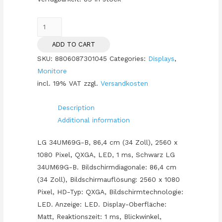
86,4cm/34"
(2560x1080)
ADD TO CART
LG
SKU:
8806087301045
Categories:
Displays
,
34UM69G-
Monitore
B
incl. 19% VAT
zzgl.
Versandkosten
Gaming
IPS
Description
21:9
Additional information
1ms
75Hz
LG 34UM69G-B, 86,4 cm (34 Zoll), 2560 x
HDMI
1080 Pixel, QXGA, LED, 1 ms, Schwarz LG
DisplayPort
34UM69G-B. Bildschirmdiagonale: 86,4 cm
USB-
(34 Zoll), Bildschirmauflösung: 2560 x 1080
C
Pixel, HD-Typ: QXGA, Bildschirmtechnologie:
VESA
LED. Anzeige: LED. Display-Oberfläche:
Speaker
Matt, Reaktionszeit: 1 ms, Blickwinkel,
Black