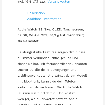
incl. 19% VAT
zzgl.
Versandkosten
Silber
(Sportarmband
Description
pure
Additional information
platinum/schwarz)
*NEW*
Apple Watch SE Nike, OLED, Touchscreen,
quantity
32 GB, WLAN, GPS, 36,2 g
Hat mehr drauf,
als sie kostet.
Leistungs­starke Features sorgen dafür, dass
du immer verbunden, aktiv, gesund und
sicher bleibst. Mit fortschritt­lichen Sensoren
trackst du alle deine Bewegungen und
Lieblings­workouts. Und wählst du ein Modell
mit Mobilfunk, kannst du dein Telefon
einfach zu Hause lassen. Die Apple Watch
SE kann viel für dich tun. Und kostet
weniger, als du erwartet hättest. Apple
Watch SE Nike. Display-Typ: OLED,