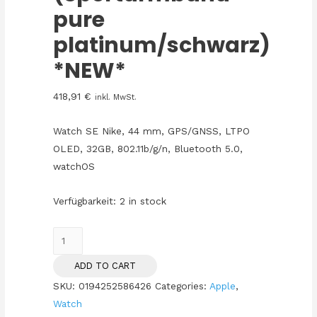
pure
platinum/schwarz)
*NEW*
418,91
€
inkl. MwSt.
Watch SE Nike, 44 mm, GPS/GNSS, LTPO
OLED, 32GB, 802.11b/g/n, Bluetooth 5.0,
watchOS
Verfügbarkeit:
2 in stock
AppleWatch
SE
ADD TO CART
Nike
SKU:
0194252586426
Categories:
Apple
,
Aluminium
Watch
44mm