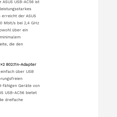
er ASUS USB-AC56 ist
leistungsstarkes
erreicht der ASUS
 Mbit/s bei 2,4 GHz
owohl über ein
 minimalem
ite, die den
2×2 802.11n-Adapter
 einfach über USB
örungsfreien
B-fähigen Geräte von
SUS USB-AC56 bietet
ie dreifache