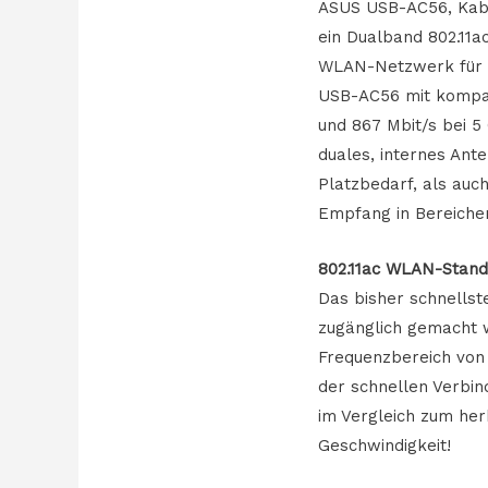
ASUS USB-AC56, Kabel
ein Dualband 802.11a
WLAN-Netzwerk für D
USB-AC56 mit kompat
und 867 Mbit/s bei 
duales, internes An
Platzbedarf, als auc
Empfang in Bereiche
802.11ac WLAN-Standa
Das bisher schnells
zugänglich gemacht w
Frequenzbereich von 
der schnellen Verbin
im Vergleich zum her
Geschwindigkeit!