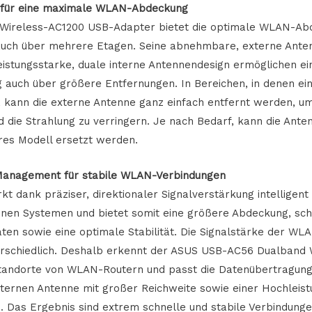
ät für eine maximale WLAN-Abdeckung
ireless-AC1200 USB-Adapter bietet die optimale WLAN-Ab
uch über mehrere Etagen. Seine abnehmbare, externe Ante
eistungsstarke, duale interne Antennendesign ermöglichen ei
 auch über größere Entfernungen. In Bereichen, in denen ein
 kann die externe Antenne ganz einfach entfernt werden, u
 die Strahlung zu verringern. Je nach Bedarf, kann die Ante
res Modell ersetzt werden.
l-Management für stabile WLAN-Verbindungen
kt dank präziser, direktionaler Signalverstärkung intelligent
enen Systemen und bietet somit eine größere Abdeckung, sch
en sowie eine optimale Stabilität. Die Signalstärke der WLA
schiedlich. Deshalb erkennt der ASUS USB-AC56 Dualband 
andorte von WLAN-Routern und passt die Datenübertragunge
xternen Antenne mit großer Reichweite sowie einer Hochlei
 Das Ergebnis sind extrem schnelle und stabile Verbindunge