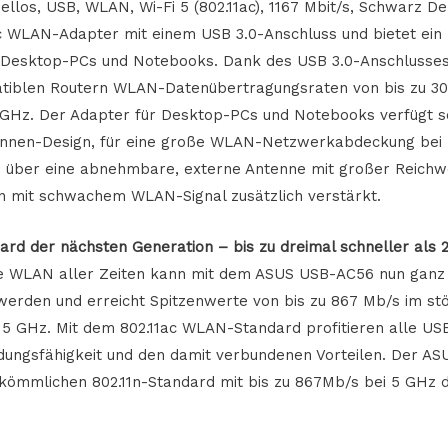
los, USB, WLAN, Wi-Fi 5 (802.11ac), 1167 Mbit/s, Schwarz D
c WLAN-Adapter mit einem USB 3.0-Anschluss und bietet ein 
esktop-PCs und Notebooks. Dank des USB 3.0-Anschlusses 
iblen Routern WLAN-Datenübertragungsraten von bis zu 300
5 GHz. Der Adapter für Desktop-PCs und Notebooks verfügt s
tennen-Design, für eine große WLAN-Netzwerkabdeckung bei
h über eine abnehmbare, externe Antenne mit großer Reichwe
n mit schwachem WLAN-Signal zusätzlich verstärkt.
rd der nächsten Generation – bis zu dreimal schneller als 
te WLAN aller Zeiten kann mit dem ASUS USB-AC56 nun ganz
erden und erreicht Spitzenwerte von bis zu 867 Mb/s im st
5 GHz. Mit dem 802.11ac WLAN-Standard profitieren alle US
dungsfähigkeit und den damit verbundenen Vorteilen. Der A
kömmlichen 802.11n-Standard mit bis zu 867Mb/s bei 5 GHz d