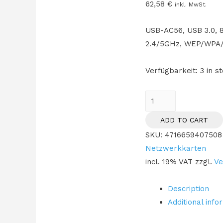
62,58
€
inkl. MwSt.
USB-AC56, USB 3.0, 8
2.4/5GHz, WEP/WP
Verfügbarkeit:
3 in s
ASUS
USB-
ADD TO CART
AC56
SKU:
4716659407508
quantity
Netzwerkkarten
incl. 19% VAT
zzgl.
Ve
Description
Additional info