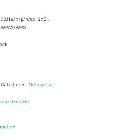
02.11a/b/g/n/ac, 2dBi,
A/WPA2/WPS
tock
Categories:
Netzwerk
,
rsandkosten
rmation