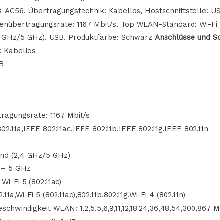
C56. Übertragungstechnik: Kabellos, Hostschnittstelle: USB
nübertragungsrate: 1167 Mbit/s, Top WLAN-Standard: Wi-Fi 5
4 GHz/5 GHz). USB. Produktfarbe: Schwarz
Anschlüsse und Sc
: Kabellos
SB
ragungsrate: 1167 Mbit/s
2.11a,IEEE 802.11ac,IEEE 802.11b,IEEE 802.11g,IEEE 802.11n
nd (2,4 GHz/5 GHz)
 – 5 GHz
i-Fi 5 (802.11ac)
a,Wi-Fi 5 (802.11ac),802.11b,802.11g,Wi-Fi 4 (802.11n)
hwindigkeit WLAN: 1,2,5.5,6,9,11,12,18,24,36,48,54,300,867 M