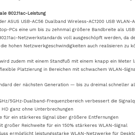
ale 802.11ac-Leistung
 der ASUS USB-AC56 Dualband Wireless-AC1200 USB WLAN-A
op-PCs eine um bis zu zehnmal größere Bandbreite als USB 
 802.11ac-Netzwerkstandards voll ausgeschöpft werden, da d
 die hohen Netzwerkgeschwindigkeiten auch realisieren zu k
ird zudem mit einem Standfuß mit einem knapp ein Meter 
e flexible Platzierung in Bereichen mit schwachem WLAN-Signa
dard der nächsten Generation — bis zu dreimal schneller als
GHz/5GHz-Dualband-Frequenzbereich verbessert die Signalqu
n HD ganz ohne Unterbrechungen
e für ein stärkeres Signal über größere Entfernungen
it großer Reichweite für ein 150% stärkeres WLAN-Signal
luss ermöglicht leistungsstarke WLAN-Netzwerke für Deskt