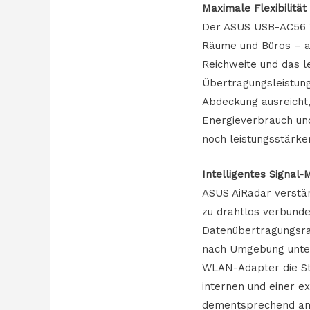
Maximale Flexibilit
Der ASUS USB-AC56 W
Räume und Büros – a
Reichweite und das l
Übertragungsleistung
Abdeckung ausreicht,
Energieverbrauch und
noch leistungsstärke
Intelligentes Signa
ASUS AiRadar verstär
zu drahtlos verbund
Datenübertragungsrat
nach Umgebung unter
WLAN-Adapter die St
internen und einer e
dementsprechend an.