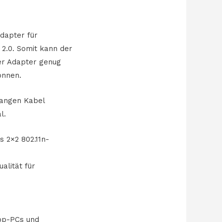
dapter für
2.0. Somit kann der
er Adapter genug
önnen.
langen Kabel
l.
 2×2 802.11n-
alität für
op-PCs und