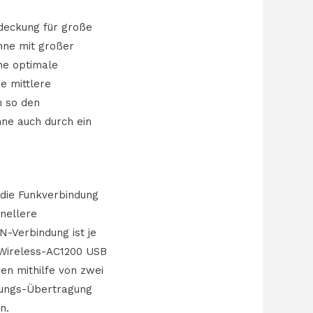
deckung für große
nne mit großer
ne optimale
e mittlere
m so den
nne auch durch ein
 die Funkverbindung
nellere
N-Verbindung ist je
Wireless-AC1200 USB
n mithilfe von zwei
stungs-Übertragung
n.