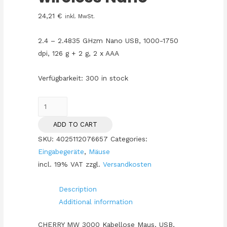
24,21
€
inkl. MwSt.
2.4 – 2.4835 GHzm Nano USB, 1000-1750
dpi, 126 g + 2 g, 2 x AAA
Verfügbarkeit:
300 in stock
Cherry
MW3000
ADD TO CART
wireless
SKU:
4025112076657
Categories:
Nano
Eingabegeräte
,
Mäuse
quantity
incl. 19% VAT
zzgl.
Versandkosten
Description
Additional information
CHERRY MW 3000 Kabellose Maus, USB,