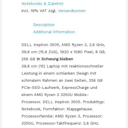
Notebooks & Zubehör
RYZ3-
incl. 19% VAT
zzgl.
Versandkosten
3250U/8GB/256SSD/FHD/matt/W10Home
quantity
Description
Additional information
DELL Inspiron 3505, AMD Ryzen 3, 2,6 GHz,
39,6 cm (15.6 Zoll), 1920 x 1080 Pixel, 8 GB,
256 GB
In Schwung bleiben
39,6 cm (15) Laptop mit reaktionsschneller
Leistung in einem schlanken Design mit
schmalem Rahmen an zwei Seiten, 256 GB
PCIe-SSD-Laufwerk, ExpressCharge und
einem AMD Ryzen 3 3250U Mobile-
Prozessor. DELL Inspiron 3505. Produkttyp:
Notebook, Formfaktor: Klappgehäuse.
Prozessorfamilie: AMD Ryzen 3, Prozessor:
3250U, Prozessor-Taktfrequenz: 2,6 GHz.