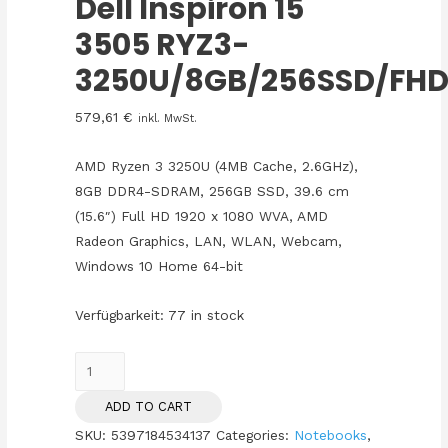
Dell Inspiron 15
3505 RYZ3-
3250U/8GB/256SSD/FH
579,61
€
inkl. MwSt.
AMD Ryzen 3 3250U (4MB Cache, 2.6GHz),
8GB DDR4-SDRAM, 256GB SSD, 39.6 cm
(15.6″) Full HD 1920 x 1080 WVA, AMD
Radeon Graphics, LAN, WLAN, Webcam,
Windows 10 Home 64-bit
Verfügbarkeit:
77 in stock
Dell
Inspiron
ADD TO CART
15
SKU:
5397184534137
Categories:
Notebooks
,
3505