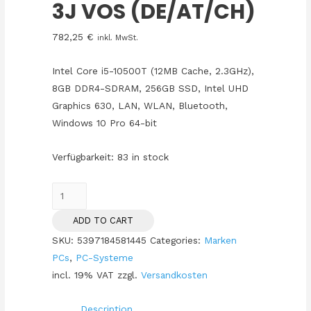
3J VOS (DE/AT/CH)
782,25
€
inkl. MwSt.
Intel Core i5-10500T (12MB Cache, 2.3GHz),
8GB DDR4-SDRAM, 256GB SSD, Intel UHD
Graphics 630, LAN, WLAN, Bluetooth,
Windows 10 Pro 64-bit
Verfügbarkeit:
83 in stock
Dell
OptiPlex
ADD TO CART
3080
SKU:
5397184581445
Categories:
Marken
USFF
PCs
,
PC-Systeme
i5-
incl. 19% VAT
zzgl.
Versandkosten
10500T/8GB/256SSD/WLAN/USB3/W10Pro
3J
Description