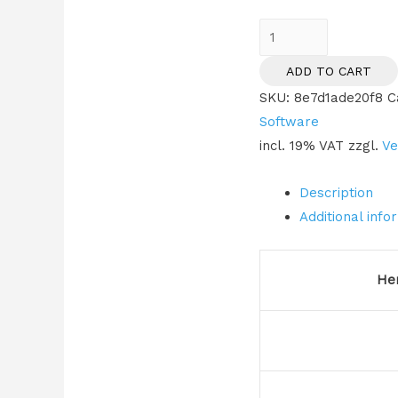
ESET
Smart
ADD TO CART
Security
SKU:
8e7d1ade20f8
C
Premium
Software
-
incl. 19% VAT
zzgl.
Ve
3
User,
Description
1
Additional info
Year
-
ESD-
He
Download
ESD
quantity