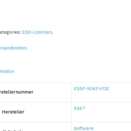
ategories:
ESD-Lizenzen
,
rsandkosten
rmation
ESSP-N1A3-V12E
rstellernummer
ESET
Hersteller
Software