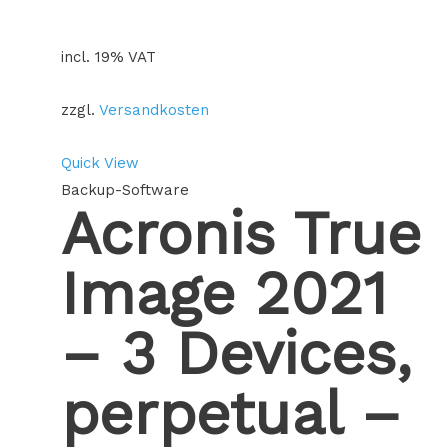
incl. 19% VAT
zzgl.
Versandkosten
Quick View
Backup-Software
Acronis True
Image 2021
– 3 Devices,
perpetual –