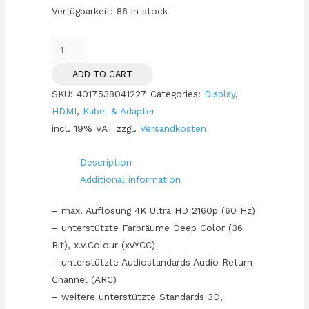
Verfügbarkeit:
86 in stock
HDMI
(ST-
ADD TO CART
ST)
SKU:
4017538041227
Categories:
Display
,
0,5m
HDMI
,
Kabel & Adapter
3D
incl. 19% VAT
zzgl.
Versandkosten
Ethernet
4K
Description
vergoldet
Additional information
Black
quantity
– max. Auflösung 4K Ultra HD 2160p (60 Hz)
– unterstützte Farbräume Deep Color (36
Bit), x.v.Colour (xvYCC)
– unterstützte Audiostandards Audio Return
Channel (ARC)
– weitere unterstützte Standards 3D,