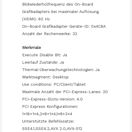
Bildwiederholfrequenz des On-Board
Grafikadapters bei maximaler Auflösung
(HDMI): 60 Hz
On-Board Grafikadapter Geräte-ID: 0x4C8A
Anzahl der Rechenwerke: 32
Merkmale
Execute Disable Bit: Ja
Leerlauf Zustände: Ja
Thermal-Überwachungstechnologien: Ja
Marktsegment: Desktop
Use conditions: PC/Client/Tablet
Maximale Anzahl der PCI-Express-Lanes: 20
PCI-Express-Slots-Version: 4.0
PCI Express Konfigurationen:
1×16+1×4,2×8+1×4,1×8+3×4
Unterstützte Befehlssätze:
SSE4.1,SSE4.2,AVX 2.0,AVX-512