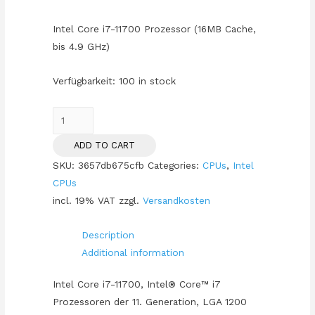
Intel Core i7-11700 Prozessor (16MB Cache,
bis 4.9 GHz)
Verfügbarkeit:
100 in stock
Intel
S1200
ADD TO CART
CORE
SKU:
3657db675cfb
Categories:
CPUs
,
Intel
i7
CPUs
11700
incl. 19% VAT
zzgl.
Versandkosten
TRAY
8x2,5
Description
65W
Additional information
GEN11
quantity
Intel Core i7-11700, Intel® Core™ i7
Prozessoren der 11. Generation, LGA 1200