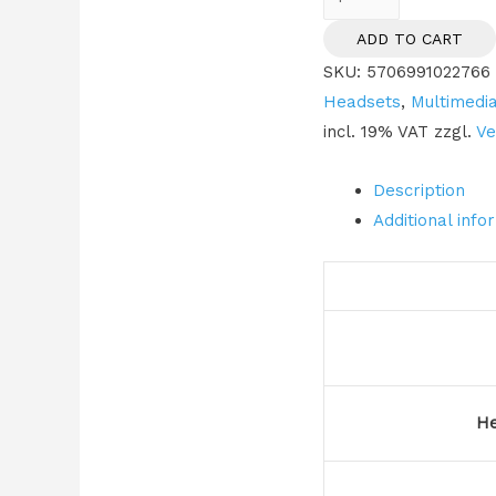
Evolve2
ADD TO CART
40
SKU:
5706991022766
Stereo
Headsets
,
Multimedi
UC
incl. 19% VAT
zzgl.
Ve
USB-
C
Description
quantity
Additional info
He