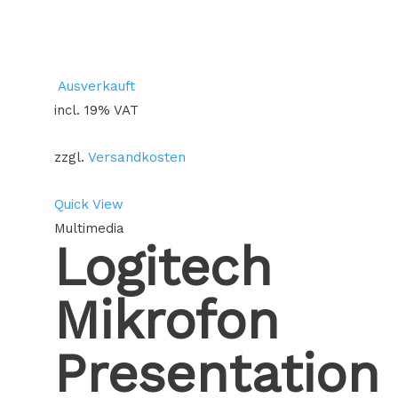
Ausverkauft
incl. 19% VAT
zzgl.
Versandkosten
Quick View
Multimedia
Logitech
Mikrofon
Presentation