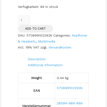
Verfügbarkeit:
84 in stock
Jabra
Evolve2
ADD TO CART
65
SKU:
5706991022926
Categories:
Kopfhörer
Stereo
& Headsets
,
Multimedia
UC
incl. 19% VAT
zzgl.
Versandkosten
+
Link
Description
380
Additional information
USB-
C,
Weight
0.44 kg
schwarz
quantity
5706991022926
EAN
26599-989-899
Herstellernummer