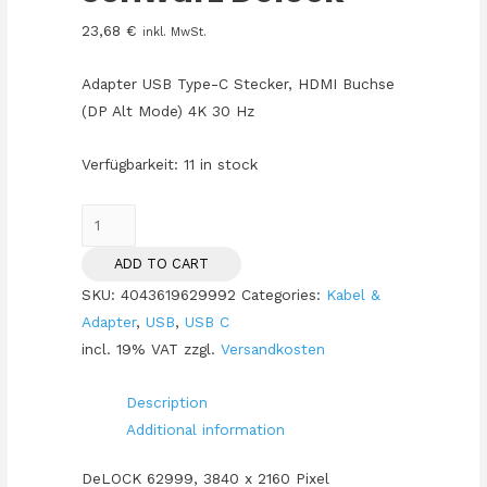
23,68
€
inkl. MwSt.
Adapter USB Type-C Stecker, HDMI Buchse
(DP Alt Mode) 4K 30 Hz
Verfügbarkeit:
11 in stock
KAB
USB-
ADD TO CART
C
SKU:
4043619629992
Categories:
Kabel &
>
Adapter
,
USB
,
USB C
Adapter
incl. 19% VAT
zzgl.
Versandkosten
HDMI
Buchse
Description
(4K
Additional information
30Hz)
schwarz
DeLOCK 62999, 3840 x 2160 Pixel