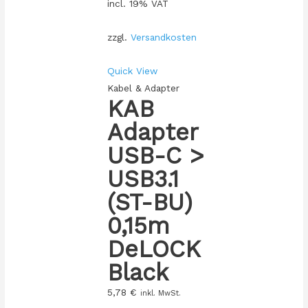
incl. 19% VAT
zzgl.
Versandkosten
Quick View
Kabel & Adapter
KAB
Adapter
USB-C >
USB3.1
(ST-BU)
0,15m
DeLOCK
Black
5,78
€
inkl. MwSt.