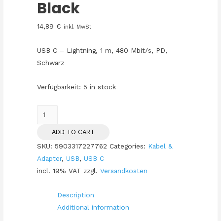
Black
14,89
€
inkl. MwSt.
USB C – Lightning, 1 m, 480 Mbit/s, PD,
Schwarz
Verfügbarkeit:
5 in stock
KAB
USB-
ADD TO CART
C
SKU:
5903317227762
Categories:
Kabel &
>
Adapter
,
USB
,
USB C
Lightning
incl. 19% VAT
zzgl.
Versandkosten
(ST-
ST)
Description
1m
Additional information
Green