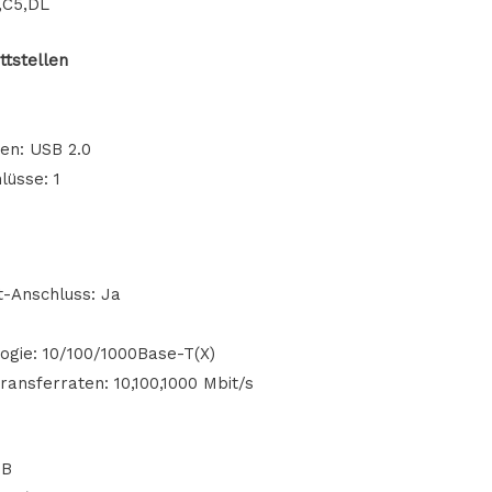
,C5,DL
ttstellen
len: USB 2.0
lüsse: 1
t-Anschluss: Ja
ogie: 10/100/1000Base-T(X)
ansferraten: 10,100,1000 Mbit/s
MB