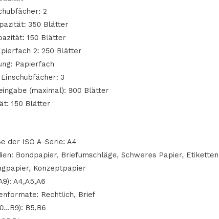
chubfächer: 2
zität: 350 Blätter
zität: 150 Blätter
pierfach 2: 250 Blätter
ung: Papierfach
Einschubfächer: 3
eingabe (maximal): 900 Blätter
t: 150 Blätter
e der ISO A-Serie: A4
en: Bondpapier, Briefumschläge, Schweres Papier, Etiketten
ngpapier, Konzeptpapier
9): A4,A5,A6
nformate: Rechtlich, Brief
B0…B9): B5,B6