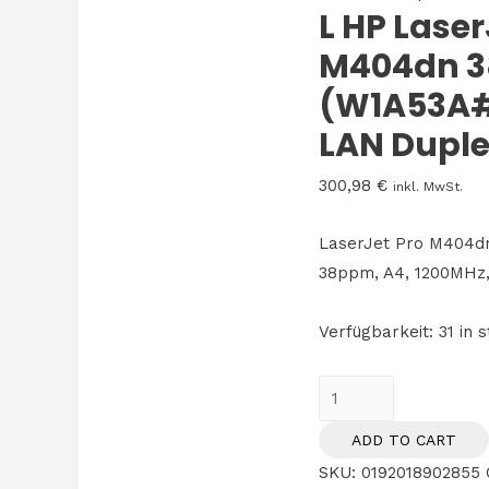
L HP Laser
M404dn 3
(W1A53A#
LAN Dupl
300,98
€
inkl. MwSt.
LaserJet Pro M404dn
38ppm, A4, 1200MHz
Verfügbarkeit:
31 in 
L
HP
ADD TO CART
LaserJet
SKU:
0192018902855
Pro