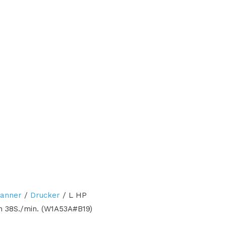
canner
/
Drucker
/ L HP
 38S./min. (W1A53A#B19)