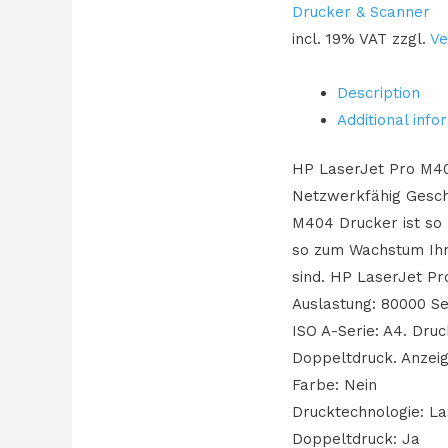
Drucker & Scanner
M404dn
incl. 19% VAT
zzgl.
Ve
38S./min.
(W1A53A#B19)
Description
USB
Additional info
LAN
Duplex
HP LaserJet Pro M404
quantity
Netzwerkfähig Geschä
M404 Drucker ist so k
so zum Wachstum Ihre
sind. HP LaserJet Pr
Auslastung: 80000 Se
ISO A-Serie: A4. Dru
Doppeltdruck. Anzei
Farbe: Nein
Drucktechnologie: La
Doppeltdruck: Ja