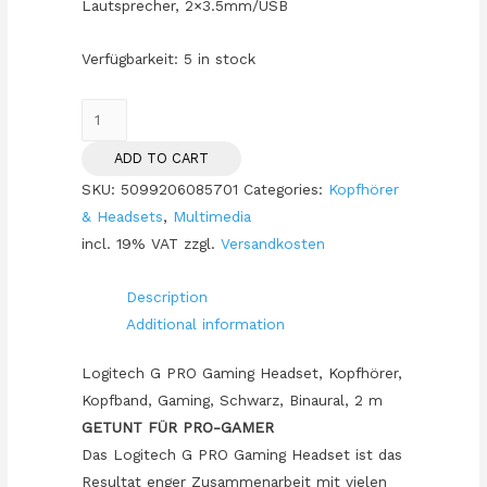
Lautsprecher, 2×3.5mm/USB
Verfügbarkeit:
5 in stock
Logitech
G
ADD TO CART
PRO
SKU:
5099206085701
Categories:
Kopfhörer
Gaming
& Headsets
,
Multimedia
Headset
incl. 19% VAT
zzgl.
Versandkosten
quantity
Description
Additional information
Logitech G PRO Gaming Headset, Kopfhörer,
Kopfband, Gaming, Schwarz, Binaural, 2 m
GETUNT FÜR PRO-GAMER
Das Logitech G PRO Gaming Headset ist das
Resultat enger Zusammenarbeit mit vielen