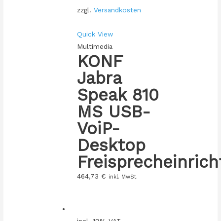
zzgl.
Versandkosten
Quick View
Multimedia
KONF
Jabra
Speak 810
MS USB-
VoiP-
Desktop
Freisprecheinric
464,73
€
inkl. MwSt.
incl. 19% VAT