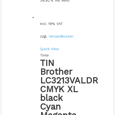
39,92
€
inkl. MwSt.
incl. 19% VAT
zzgl.
Versandkosten
Quick View
Tinte
TIN
Brother
LC3213VALDR
CMYK XL
black
Cyan