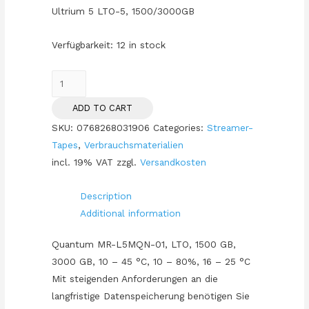
Ultrium 5 LTO-5, 1500/3000GB
Verfügbarkeit:
12 in stock
LTO
Quantum
ADD TO CART
LTO5
SKU:
0768268031906
Categories:
Streamer-
Ultrium
Tapes
,
Verbrauchsmaterialien
5
incl. 19% VAT
zzgl.
Versandkosten
-
1.5
Description
TB
Additional information
/
3
Quantum MR-L5MQN-01, LTO, 1500 GB,
TB
3000 GB, 10 – 45 °C, 10 – 80%, 16 – 25 °C
quantity
Mit steigenden Anforderungen an die
langfristige Datenspeicherung benötigen Sie