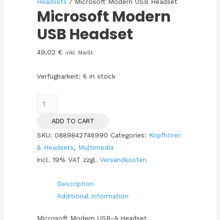
Headsets
/ Microsoft Modern USB Headset
Microsoft Modern
USB Headset
49,02
€
inkl. MwSt.
Verfügbarkeit:
6 in stock
Microsoft
Modern
ADD TO CART
USB
SKU:
0889842746990
Categories:
Kopfhörer
Headset
& Headsets
,
Multimedia
quantity
incl. 19% VAT
zzgl.
Versandkosten
Description
Additional information
Microsoft Modern USB-A Headset,