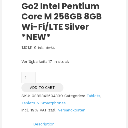
Go2 Intel Pentium
Core M 256GB 8GB
Wi-Fi/LTE Silver
*NEW*
1.101,11
€
inkl. MwSt.
Verfügbarkeit:
17 in stock
Microsoft
Surface
ADD TO CART
Go2
SKU:
0889842604399
Categories:
Tablets
,
Intel
Tablets & Smartphones
Pentium
incl. 19% VAT
zzgl.
Versandkosten
Core
M
Description
256GB