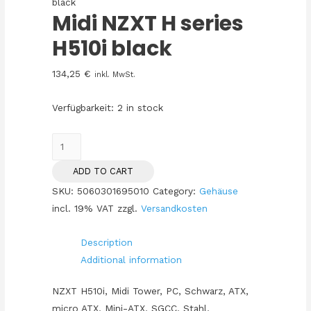
black
Midi NZXT H series
H510i black
134,25
€
inkl. MwSt.
Verfügbarkeit:
2 in stock
Midi
NZXT
ADD TO CART
H
SKU:
5060301695010
Category:
Gehäuse
series
incl. 19% VAT
zzgl.
Versandkosten
H510i
black
Description
quantity
Additional information
NZXT H510i, Midi Tower, PC, Schwarz, ATX,
micro ATX, Mini-ATX, SGCC, Stahl,