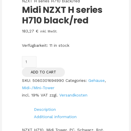
NZXT H series H710 black/red
Midi NZXT H series
H710 black/red
183,27
€
inkl. MwSt.
Verfügbarkeit:
11 in stock
Midi
NZXT
ADD TO CART
H
SKU:
5060301694990
Categories:
Gehäuse
,
series
Midi-/Mini-Tower
H710
incl. 19% VAT
zzgl.
Versandkosten
black/red
quantity
Description
Additional information
NZXT H710, Midi Tower, PC, Schwarz, Rot,