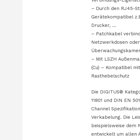
– Durch den RJ45-St
Gerätekompatibel z.B
Drucker, …
– Patchkabel verbin
Netzwerkdosen oder 
Überwachungskame
– Mit LSZH Außenmant
(Cu) – Kompatibel mi
Rasthebelschutz
Die DIGITUS® Katego
11801 und DIN EN 501
Channel Spezifikatio
Verkabelung. Die Lei
beispielsweise dem 
entwickelt um allen