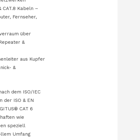
& CAT.8 Kabeln –
uter, Fernseher,
rverraum über
Repeater &
enleiter aus Kupfer
nick- &
 nach dem ISO/IEC
on der ISO & EN
DIGITUS® CAT 6
chaften wie
n speziell
vollem Umfang