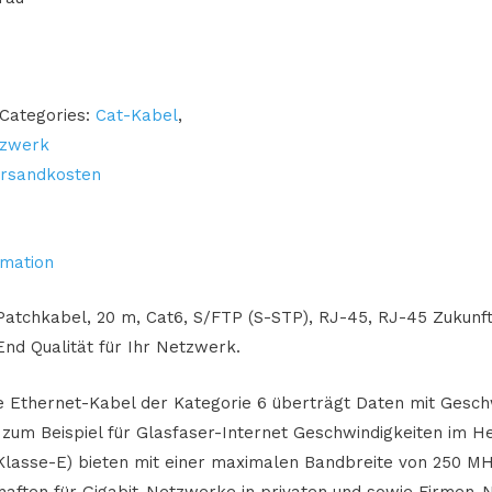
Categories:
Cat-Kabel
,
zwerk
rsandkosten
rmation
Patchkabel, 20 m, Cat6, S/FTP (S-STP), RJ-45, RJ-45 Zukunft
nd Qualität für Ihr Netzwerk.
 Ethernet-Kabel der Kategorie 6 überträgt Daten mit Geschw
s) zum Beispiel für Glasfaser-Internet Geschwindigkeiten im
Klasse-E) bieten mit einer maximalen Bandbreite von 250 M
haften für Gigabit-Netzwerke in privaten und sowie Firmen