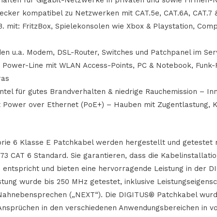
ecker kompatibel zu Netzwerken mit CAT.5e, CAT.6A, CAT.7 
. mit: FritzBox, Spielekonsolen wie Xbox & Playstation, Comp
den u.a. Modem, DSL-Router, Switches und Patchpanel im Se
Power-Line mit WLAN Access-Points, PC & Notebook, Funk-
ras
el für gutes Brandverhalten & niedrige Rauchemission – Inn
t Power over Ethernet (PoE+) – Hauben mit Zugentlastung, K
rie 6 Klasse E Patchkabel werden hergestellt und getestet
73 CAT 6 Standard. Sie garantieren, dass die Kabelinstallati
n entspricht und bieten eine hervorragende Leistung in der 
stung wurde bis 250 MHz getestet, inklusive Leistungseigens
Nahnebensprechen („NEXT“). Die DIGITUS® Patchkabel wurde
 Ansprüchen in den verschiedenen Anwendungsbereichen in 