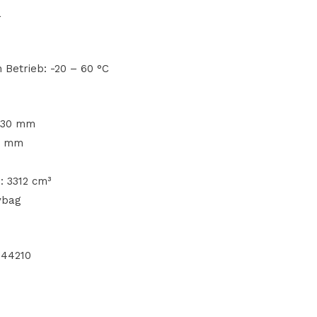
a
 Betrieb: -20 – 60 °C
 230 mm
45 mm
 3312 cm³
ybag
444210