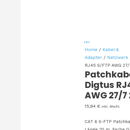
Home
/
Kabel &
Adapter
/
Netzwerk
RJ45 S/FTP AWG 27/
Patchkab
Digtus RJ
AWG 27/7
15,94
€
inkl. MwSt.
CAT 6 S-FTP Patchka
Länge 20 m, Farbe G