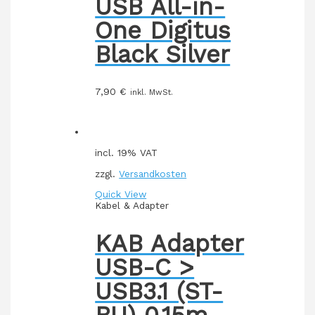
USB All-in-
One Digitus
Black Silver
7,90
€
inkl. MwSt.
incl. 19% VAT
zzgl.
Versandkosten
Quick View
Kabel & Adapter
KAB Adapter
USB-C >
USB3.1 (ST-
BU) 0,15m