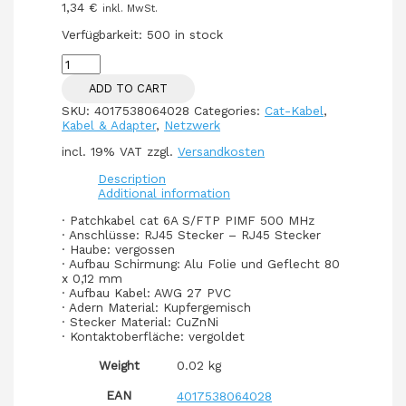
1,34
€
inkl. MwSt.
Verfügbarkeit:
500 in stock
Patchkabel
CAT6a
ADD TO CART
RJ45
S/FTP
SKU:
4017538064028
Categories:
Cat-Kabel
,
0,25m
Kabel & Adapter
,
Netzwerk
White
quantity
incl. 19% VAT
zzgl.
Versandkosten
Description
Additional information
· Patchkabel cat 6A S/FTP PIMF 500 MHz
· Anschlüsse: RJ45 Stecker – RJ45 Stecker
· Haube: vergossen
· Aufbau Schirmung: Alu Folie und Geflecht 80
x 0,12 mm
· Aufbau Kabel: AWG 27 PVC
· Adern Material: Kupfergemisch
· Stecker Material: CuZnNi
· Kontaktoberfläche: vergoldet
Weight
0.02 kg
EAN
4017538064028