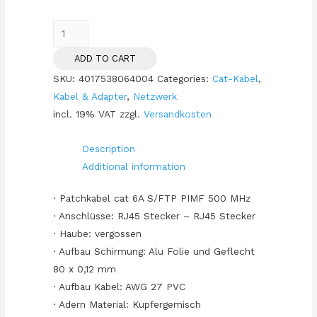
Patchkabel
CAT6a
ADD TO CART
RJ45
SKU:
4017538064004
Categories:
Cat-Kabel
,
S/FTP
Kabel & Adapter
,
Netzwerk
2m
incl. 19% VAT
zzgl.
Versandkosten
Yellow
quantity
Description
Additional information
· Patchkabel cat 6A S/FTP PIMF 500 MHz
· Anschlüsse: RJ45 Stecker – RJ45 Stecker
· Haube: vergossen
· Aufbau Schirmung: Alu Folie und Geflecht
80 x 0,12 mm
· Aufbau Kabel: AWG 27 PVC
· Adern Material: Kupfergemisch