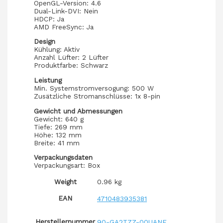
OpenGL-Version: 4.6
Dual-Link-DVI: Nein
HDCP: Ja
AMD FreeSync: Ja
Design
Kühlung: Aktiv
Anzahl Lüfter: 2 Lüfter
Produktfarbe: Schwarz
Leistung
Min. Systemstromversogung: 500 W
Zusätzliche Stromanschlüsse: 1x 8-pin
Gewicht und Abmessungen
Gewicht: 640 g
Tiefe: 269 mm
Höhe: 132 mm
Breite: 41 mm
Verpackungsdaten
Verpackungsart: Box
Weight
0.96 kg
EAN
4710483935381
Herstellernummer
90-GA2TZZ-00UANF