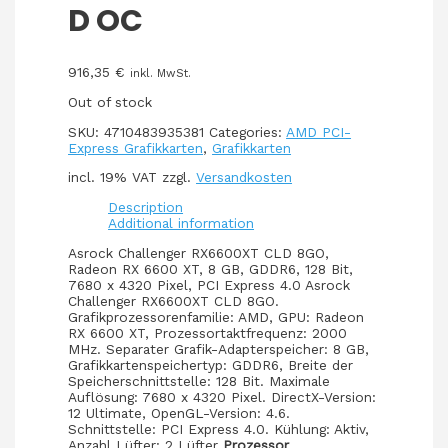
D OC
916,35
€
inkl. MwSt.
Out of stock
SKU:
4710483935381
Categories:
AMD PCI-
Express Grafikkarten
,
Grafikkarten
incl. 19% VAT
zzgl.
Versandkosten
Description
Additional information
Asrock Challenger RX6600XT CLD 8GO,
Radeon RX 6600 XT, 8 GB, GDDR6, 128 Bit,
7680 x 4320 Pixel, PCI Express 4.0 Asrock
Challenger RX6600XT CLD 8GO.
Grafikprozessorenfamilie: AMD, GPU: Radeon
RX 6600 XT, Prozessortaktfrequenz: 2000
MHz. Separater Grafik-Adapterspeicher: 8 GB,
Grafikkartenspeichertyp: GDDR6, Breite der
Speicherschnittstelle: 128 Bit. Maximale
Auflösung: 7680 x 4320 Pixel. DirectX-Version:
1‎2 Ultimate, OpenGL-Version: 4.6.
Schnittstelle: PCI Express 4.0. Kühlung: Aktiv,
Anzahl Lüfter: 2 Lüfter
Prozessor