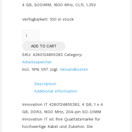
4 GB, SODIMM, 1600 MHz, CL11, 1.35V
Verfügbarkeit:
100 in stock
SO
1600
ADD TO CART
4GB
SKU:
4260124855283
Category:
Innovation
Arbeitsspeicher
IT
incl. 19% VAT
zzgl.
Versandkosten
CL11
1.35V
Description
quantity
Additional information
Innovation IT 4260124855283, 4 GB, 1 x 4
GB, DDR3, 1600 MHz, 204-pin SO-DIMM
Innovation IT ist Ihre Qualitätsmarke für
hochwertige Kabel und Zubehör. Die