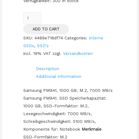
Verfügbarkeit:
300 in stock
SSD
M.2
ADD TO CART
1TB
SKU:
4489e718df74
Categories:
Interne
Samsung
SSDs
,
SSD's
PM9A1
incl. 19% VAT
zzgl.
Versandkosten
NVMe
PCIe
Description
4.0
Additional information
x
4
Samsung PM9A1, 1000 GB, M.2, 7000 MB/s
bulk
Samsung PM9A1. SSD Speicherkapazität:
quantity
1000 GB, SSD-Formfaktor: M.2,
Lesegeschwindigkeit: 7000 MB/s,
Schreibgeschwindigkeit: 5100 MB/s,
Komponente für: Notebook
Merkmale
SSD-Formfaktor: M.2