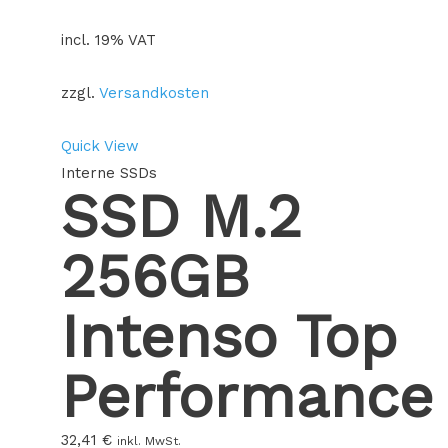
incl. 19% VAT
zzgl.
Versandkosten
Quick View
Interne SSDs
SSD M.2
256GB
Intenso Top
Performance
32,41
€
inkl. MwSt.