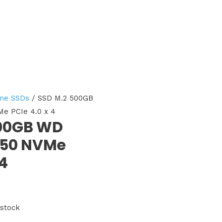
rne SSDs
/ SSD M.2 500GB
e PCIe 4.0 x 4
500GB WD
850 NVMe
 4
 stock