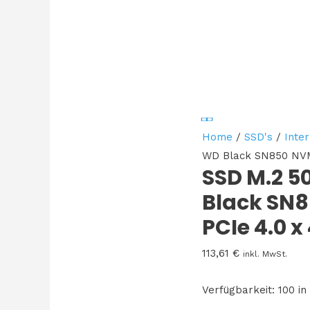
Home
/
SSD's
/
Inte
WD Black SN850 NVM
SSD M.2 
Black SN
PCIe 4.0 x
113,61
€
inkl. MwSt.
Verfügbarkeit:
100 in