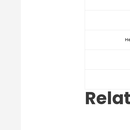
He
Rela