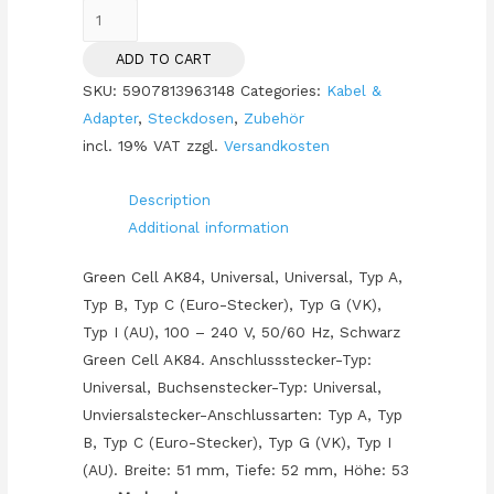
Steckdosen
Universaladapter
ADD TO CART
Green
SKU:
5907813963148
Categories:
Kabel &
Cell
Adapter
,
Steckdosen
,
Zubehör
TripCharge
incl. 19% VAT
zzgl.
Versandkosten
AC100-
240
Description
maximal
Additional information
880-
1840W
Green Cell AK84, Universal, Universal, Typ A,
110-
Typ B, Typ C (Euro-Stecker), Typ G (VK),
240V
Typ I (AU), 100 – 240 V, 50/60 Hz, Schwarz
Black
Green Cell AK84. Anschlussstecker-Typ:
quantity
Universal, Buchsenstecker-Typ: Universal,
Unviersalstecker-Anschlussarten: Typ A, Typ
B, Typ C (Euro-Stecker), Typ G (VK), Typ I
(AU). Breite: 51 mm, Tiefe: 52 mm, Höhe: 53