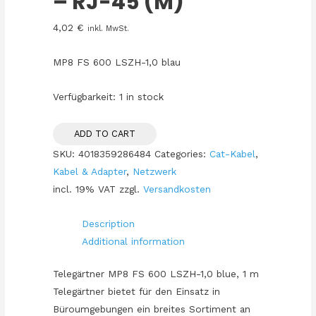
– RJ-45 (M)
4,02
€
inkl. MwSt.
MP8 FS 600 LSZH-1,0 blau
Verfügbarkeit:
1 in stock
ADD TO CART
SKU:
4018359286484
Categories:
Cat-Kabel
,
Kabel & Adapter
,
Netzwerk
incl. 19% VAT
zzgl.
Versandkosten
Description
Additional information
Telegärtner MP8 FS 600 LSZH-1,0 blue, 1 m
Telegärtner bietet für den Einsatz in
Büroumgebungen ein breites Sortiment an