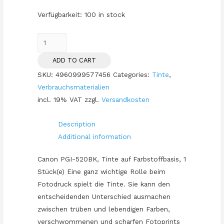
Verfügbarkeit:
100 in stock
TIN
Canon
ADD TO CART
PGI-
SKU:
4960999577456
Categories:
Tinte
,
520BK
Verbrauchsmaterialien
black
incl. 19% VAT
zzgl.
Versandkosten
quantity
Description
Additional information
Canon PGI-520BK, Tinte auf Farbstoffbasis, 1
Stück(e) Eine ganz wichtige Rolle beim
Fotodruck spielt die Tinte. Sie kann den
entscheidenden Unterschied ausmachen
zwischen trüben und lebendigen Farben,
verschwommenen und scharfen Fotoprints