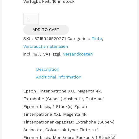
Verfügbarkeit:
16 in stock
TIN
Epson
ADD TO CART
T789340
SKU:
8715946529271
Categories:
Tinte
,
magenta
Verbrauchsmaterialien
XXL
incl. 19% VAT
zzgl.
Versandkosten
quantity
Description
Additional information
Epson Tintenpatrone XXL Magenta 4k,
Extrahohe (Super-) Ausbeute, Tinte auf
Pigmentbasis, 1 Stück(e) Epson
Tintenpatrone XXL Magenta 4k.
Tintenpatronenkapazität: Extrahohe (Super-)
Ausbeute, Colour ink type: Tinte auf
Pigmentbasis, Menge pro Packung: 1 Stück(e)