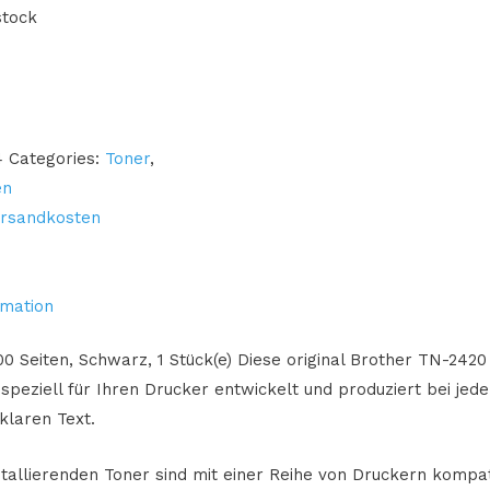
stock
4
Categories:
Toner
,
en
rsandkosten
rmation
0 Seiten, Schwarz, 1 Stück(e) Diese original Brother TN-2420 
peziell für Ihren Drucker entwickelt und produziert bei je
klaren Text.
stallierenden Toner sind mit einer Reihe von Druckern kompat