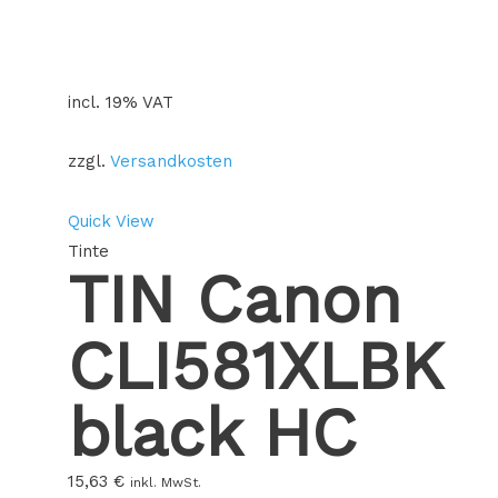
incl. 19% VAT
zzgl.
Versandkosten
Quick View
Tinte
TIN Canon
CLI581XLBK
black HC
15,63
€
inkl. MwSt.