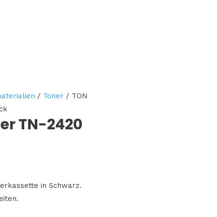
aterialien
/
Toner
/ TON
ck
er TN-2420
erkassette in Schwarz.
eiten.