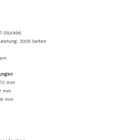
 Stück(e)
eistung: 3000 Seiten
nam
ungen
172 mm
22 mm
56 mm