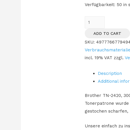
Verfügbarkeit:
50 in 
TON
Brother
ADD TO CART
TN-
SKU:
497776677949
2420
Verbrauchsmateriali
black
incl. 19% VAT
zzgl.
Ve
quantity
Description
Additional info
Brother TN-2420, 300
Tonerpatrone wurde s
gestochen scharfen, 
Unsere einfach zu in