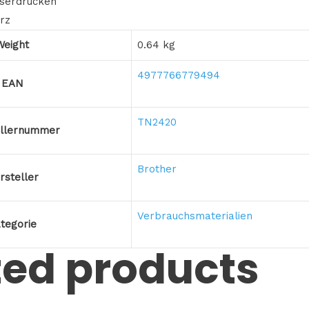
aserdrucken
rz
Weight
0.64 kg
4977766779494
EAN
TN2420
ellernummer
Brother
rsteller
Verbrauchsmaterialien
tegorie
ted products