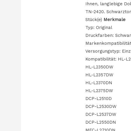
Ihnen, langlebige Do
TN-2420. Schwarztone
Stück(e)
Merkmale
Typ: Original
Druckfarben: Schwa
Markenkompatibilität
Versorgungstyp: Ein
Kompatibilität: HL-L
HL-L2350DW
HL-L2357DW
HL-L2370DN
HL-L2375DW
DCP-L2510D
DCP-L2530DW
DCP-L2537DW
DCP-L2550DN
MFC-L2710DN