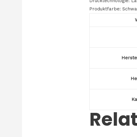
Drucktechnologie: L
Produktfarbe: Schwa
Herst
He
Ka
Rela