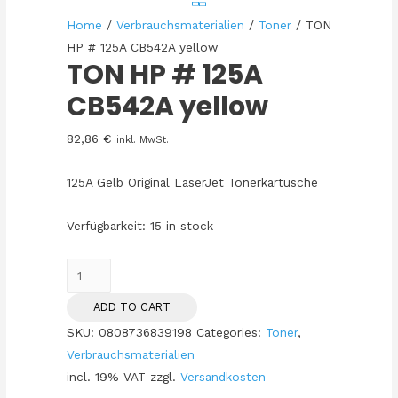
Home
/
Verbrauchsmaterialien
/
Toner
/ TON
HP # 125A CB542A yellow
TON HP # 125A
CB542A yellow
82,86
€
inkl. MwSt.
125A Gelb Original LaserJet Tonerkartusche
Verfügbarkeit:
15 in stock
TON
HP
ADD TO CART
#
SKU:
0808736839198
Categories:
Toner
,
125A
Verbrauchsmaterialien
CB542A
incl. 19% VAT
zzgl.
Versandkosten
yellow