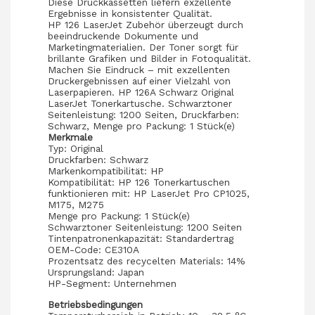
Diese Druckkassetten liefern exzellente
Ergebnisse in konsistenter Qualität.
HP 126 LaserJet Zubehör überzeugt durch
beeindruckende Dokumente und
Marketingmaterialien. Der Toner sorgt für
brillante Grafiken und Bilder in Fotoqualität.
Machen Sie Eindruck – mit exzellenten
Druckergebnissen auf einer Vielzahl von
Laserpapieren. HP 126A Schwarz Original
LaserJet Tonerkartusche. Schwarztoner
Seitenleistung: 1200 Seiten, Druckfarben:
Schwarz, Menge pro Packung: 1 Stück(e)
Merkmale
Typ: Original
Druckfarben: Schwarz
Markenkompatibilität: HP
Kompatibilität: HP 126 Tonerkartuschen
funktionieren mit: HP LaserJet Pro CP1025,
M175, M275
Menge pro Packung: 1 Stück(e)
Schwarztoner Seitenleistung: 1200 Seiten
Tintenpatronenkapazität: Standardertrag
OEM-Code: CE310A
Prozentsatz des recycelten Materials: 14%
Ursprungsland: Japan
HP-Segment: Unternehmen
Betriebsbedingungen