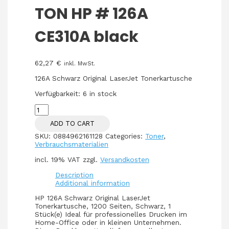
TON HP # 126A
CE310A black
62,27
€
inkl. MwSt.
126A Schwarz Original LaserJet Tonerkartusche
Verfügbarkeit:
6 in stock
TON
HP
ADD TO CART
#
126A
SKU:
0884962161128
Categories:
Toner
,
CE310A
Verbrauchsmaterialien
black
quantity
incl. 19% VAT
zzgl.
Versandkosten
Description
Additional information
HP 126A Schwarz Original LaserJet
Tonerkartusche, 1200 Seiten, Schwarz, 1
Stück(e) Ideal für professionelles Drucken im
Home-Office oder in kleinen Unternehmen.