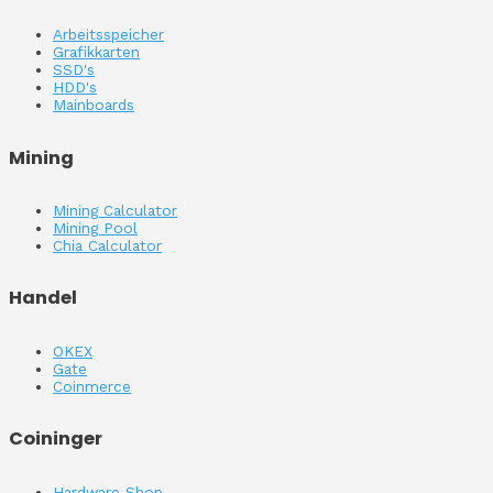
Arbeitsspeicher
Grafikkarten
SSD's
HDD's
Mainboards
Mining
Mining Calculator
Mining Pool
Chia Calculator
Handel
OKEX
Gate
Coinmerce
Coininger
Hardware Shop