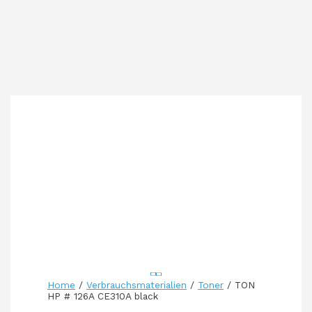
Home
/
Verbrauchsmaterialien
/
Toner
/ TON
HP # 126A CE310A black