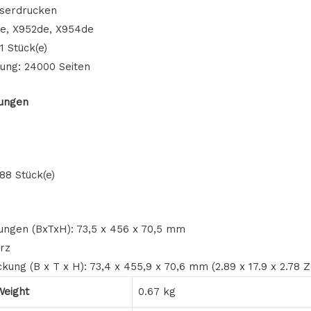
aserdrucken
de, X952de, X954de
 Stück(e)
tung: 24000 Seiten
ungen
88 Stück(e)
gen (BxTxH): 73,5 x 456 x 70,5 mm
rz
ng (B x T x H): 73,4 x 455,9 x 70,6 mm (2.89 x 17.9 x 2.78 Z
Weight
0.67 kg