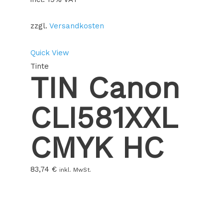
zzgl.
Versandkosten
Quick View
Tinte
TIN Canon
CLI581XXL
CMYK HC
83,74
€
inkl. MwSt.