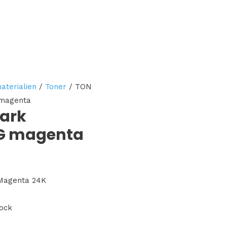
aterialien
/
Toner
/ TON
magenta
ark
G magenta
 Magenta 24K
tock