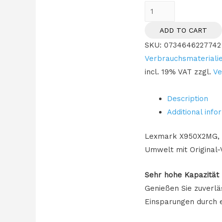
TON
Lexmark
ADD TO CART
X950X2MG
SKU:
0734646227742
magenta
Verbrauchsmateriali
quantity
incl. 19% VAT
zzgl.
Ve
Description
Additional info
Lexmark X950X2MG, 24
Umwelt mit Original
Sehr hohe Kapazität
Genießen Sie zuverlä
Einsparungen durch e