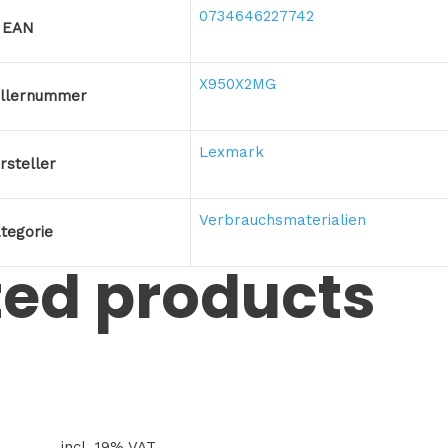
0734646227742
EAN
X950X2MG
ellernummer
Lexmark
rsteller
Verbrauchsmaterialien
tegorie
ted products
incl. 19% VAT