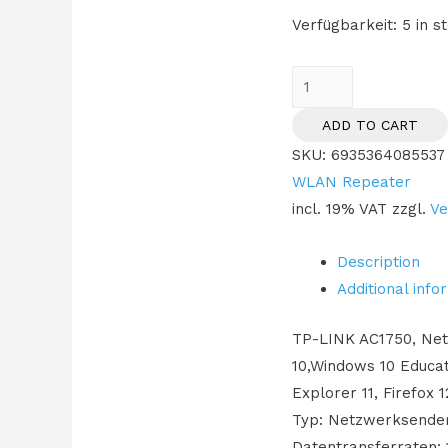
Verfügbarkeit:
5 in s
TP-
LINK
ADD TO CART
RE455
SKU:
6935364085537
-
WLAN Repeater
AC1750
incl. 19% VAT
zzgl.
Ve
Wi-
Fi
Description
Range
Additional info
Extender
quantity
TP-LINK AC1750, Netz
10,Windows 10 Educat
Explorer 11, Firefox
Typ: Netzwerksender
Datentransferraten: 