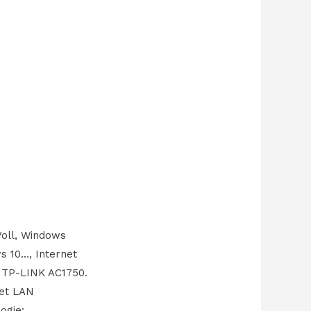
Voll, Windows
s 10…, Internet
r TP-LINK AC1750.
net LAN
ogie: