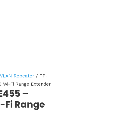
WLAN Repeater
/ TP-
 Wi-Fi Range Extender
E455 –
-Fi Range