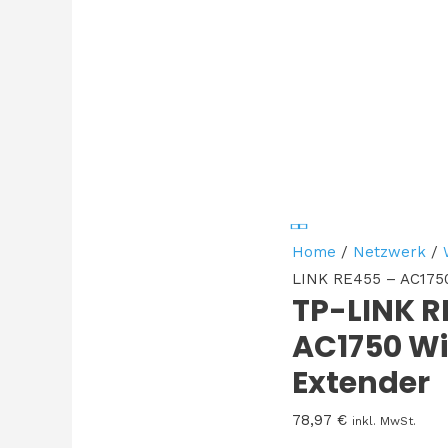
Home
/
Netzwerk
/
LINK RE455 – AC1750
TP-LINK R
AC1750 Wi
Extender
78,97
€
inkl. MwSt.