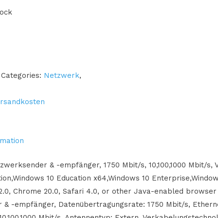
tock
Categories:
Netzwerk
,
rsandkosten
rmation
werksender & -empfänger, 1750 Mbit/s, 10,100,1000 Mbit/s, 
ion,Windows 10 Education x64,Windows 10 Enterprise,Window
 12.0, Chrome 20.0, Safari 4.0, or other Java-enabled browse
 & -empfänger, Datenübertragungsrate: 1750 Mbit/s, Ether
10,100,1000 Mbit/s. Antennentyp: Extern. Verkabelungstechnol