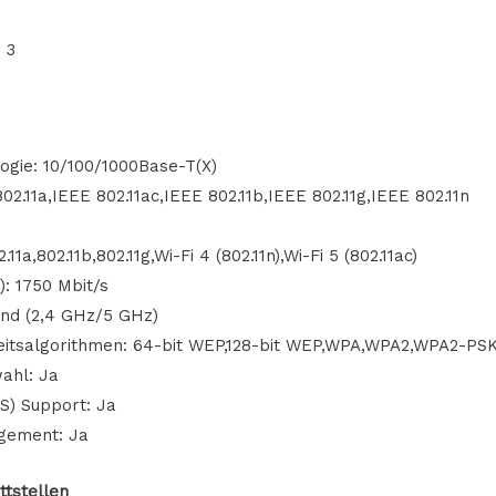
 3
ogie: 10/100/1000Base-T(X)
2.11a,IEEE 802.11ac,IEEE 802.11b,IEEE 802.11g,IEEE 802.11n
a,802.11b,802.11g,Wi-Fi 4 (802.11n),Wi-Fi 5 (802.11ac)
): 1750 Mbit/s
nd (2,4 GHz/5 GHz)
heitsalgorithmen: 64-bit WEP,128-bit WEP,WPA,WPA2,WPA2-PS
ahl: Ja
oS) Support: Ja
gement: Ja
ttstellen