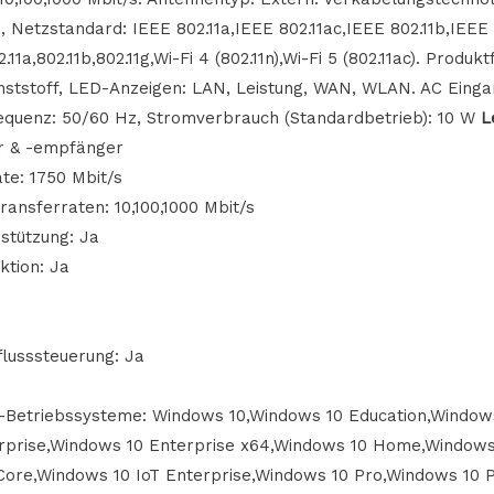
 Netzstandard: IEEE 802.11a,IEEE 802.11ac,IEEE 802.11b,IEEE 8
1a,802.11b,802.11g,Wi-Fi 4 (802.11n),Wi-Fi 5 (802.11ac). Produkt
nststoff, LED-Anzeigen: LAN, Leistung, WAN, WLAN. AC Eing
equenz: 50/60 Hz, Stromverbrauch (Standardbetrieb): 10 W
L
r & -empfänger
te: 1750 Mbit/s
ansferraten: 10,100,1000 Mbit/s
tützung: Ja
ktion: Ja
lusssteuerung: Ja
-Betriebssysteme: Windows 10,Windows 10 Education,Windows
rprise,Windows 10 Enterprise x64,Windows 10 Home,Window
Core,Windows 10 IoT Enterprise,Windows 10 Pro,Windows 10 