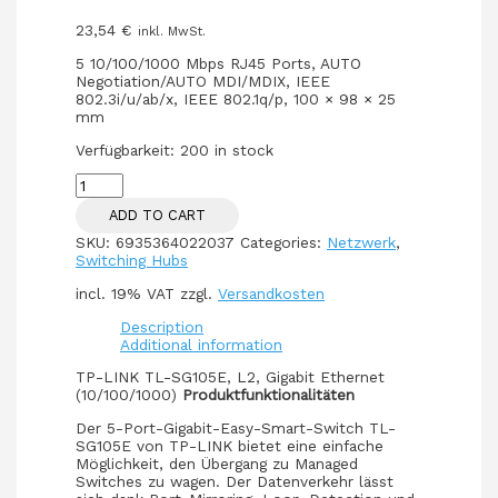
23,54
€
inkl. MwSt.
5 10/100/1000 Mbps RJ45 Ports, AUTO
Negotiation/AUTO MDI/MDIX, IEEE
802.3i/u/ab/x, IEEE 802.1q/p, 100 × 98 × 25
mm
Verfügbarkeit:
200 in stock
TP-
Link
ADD TO CART
TL-
SG105E
SKU:
6935364022037
Categories:
Netzwerk
,
Metall
Switching Hubs
quantity
incl. 19% VAT
zzgl.
Versandkosten
Description
Additional information
TP-LINK TL-SG105E, L2, Gigabit Ethernet
(10/100/1000)
Produktfunktionalitäten
Der 5-Port-Gigabit-Easy-Smart-Switch TL-
SG105E von TP-LINK bietet eine einfache
Möglichkeit, den Übergang zu Managed
Switches zu wagen. Der Datenverkehr lässt