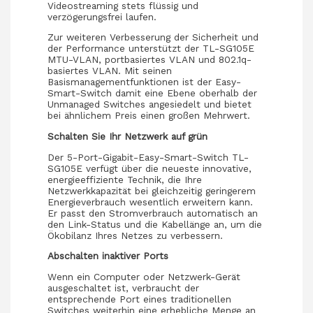
Videostreaming stets flüssig und
verzögerungsfrei laufen.
Zur weiteren Verbesserung der Sicherheit und
der Performance unterstützt der TL-SG105E
MTU-VLAN, portbasiertes VLAN und 802.1q-
basiertes VLAN. Mit seinen
Basismanagementfunktionen ist der Easy-
Smart-Switch damit eine Ebene oberhalb der
Unmanaged Switches angesiedelt und bietet
bei ähnlichem Preis einen großen Mehrwert.
Schalten Sie Ihr Netzwerk auf grün
Der 5-Port-Gigabit-Easy-Smart-Switch TL-
SG105E verfügt über die neueste innovative,
energieeffiziente Technik, die Ihre
Netzwerkkapazität bei gleichzeitig geringerem
Energieverbrauch wesentlich erweitern kann.
Er passt den Stromverbrauch automatisch an
den Link-Status und die Kabellänge an, um die
Ökobilanz Ihres Netzes zu verbessern.
Abschalten inaktiver Ports
Wenn ein Computer oder Netzwerk-Gerät
ausgeschaltet ist, verbraucht der
entsprechende Port eines traditionellen
Switches weiterhin eine erhebliche Menge an