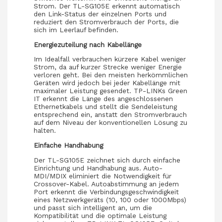
Strom. Der TL-SG105E erkennt automatisch
den Link-Status der einzelnen Ports und
reduziert den Stromverbrauch der Ports, die
sich im Leerlauf befinden.
Energiezuteilung nach Kabellänge
Im Idealfall verbrauchen kürzere Kabel weniger
Strom, da auf kurzer Strecke weniger Energie
verloren geht. Bei den meisten herkömmlichen
Geräten wird jedoch bei jeder Kabellänge mit
maximaler Leistung gesendet. TP-LINKs Green
IT erkennt die Länge des angeschlossenen
Ethernetkabels und stellt die Sendeleistung
entsprechend ein, anstatt den Stromverbrauch
auf dem Niveau der konventionellen Lösung zu
halten.
Einfache Handhabung
Der TL-SG105E zeichnet sich durch einfache
Einrichtung und Handhabung aus. Auto-
MDI/MDIX eliminiert die Notwendigkeit für
Crossover-Kabel. Autoabstimmung an jedem
Port erkennt die Verbindungsgeschwindigkeit
eines Netzwerkgeräts (10, 100 oder 1000Mbps)
und passt sich intelligent an, um die
Kompatibilität und die optimale Leistung