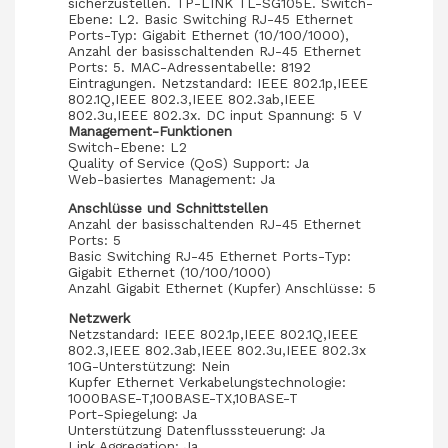
sicherzustellen. TP-LINK TL-SG105E. Switch-
Ebene: L2. Basic Switching RJ-45 Ethernet
Ports-Typ: Gigabit Ethernet (10/100/1000),
Anzahl der basisschaltenden RJ-45 Ethernet
Ports: 5. MAC-Adressentabelle: 8192
Eintragungen. Netzstandard: IEEE 802.1p,IEEE
802.1Q,IEEE 802.3,IEEE 802.3ab,IEEE
802.3u,IEEE 802.3x. DC input Spannung: 5 V
Management-Funktionen
Switch-Ebene: L2
Quality of Service (QoS) Support: Ja
Web-basiertes Management: Ja
Anschlüsse und Schnittstellen
Anzahl der basisschaltenden RJ-45 Ethernet
Ports: 5
Basic Switching RJ-45 Ethernet Ports-Typ:
Gigabit Ethernet (10/100/1000)
Anzahl Gigabit Ethernet (Kupfer) Anschlüsse: 5
Netzwerk
Netzstandard: IEEE 802.1p,IEEE 802.1Q,IEEE
802.3,IEEE 802.3ab,IEEE 802.3u,IEEE 802.3x
10G-Unterstützung: Nein
Kupfer Ethernet Verkabelungstechnologie:
1000BASE-T,100BASE-TX,10BASE-T
Port-Spiegelung: Ja
Unterstützung Datenflusssteuerung: Ja
Link Aggregation: Ja