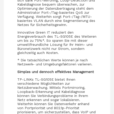
sich dank Port-Mirroring, Loop-Detection und
Kabeldiagnose bequem überwachen, zur
Optimierung der Datenübertragung steht dem
Administrator Port-/Tag-basiertes QoS zur
Verfügung. Weiterhin sorgt Port-/Tag-/MTU-
basiertes VLAN durch eine Segmentierung des
Netzes für Sicherheitsgewinn.
Innovative Green IT reduziert den
Energieverbrauch des TL-SG105E des Weiteren
um bis zu 75%*. So sparen Sie mit dieser
umweltfreundliche Lösung für Ihr Heim- und
Büronetzwerk nicht nur Strom, sondern
gleichzeitig auch Kosten.
* Die tatsächlichen Werte können je nach
Netzwerk- und Umgebungsfaktoren variieren.
Simples und dennoch effektives Management
TP-LINKs TL-SG105E bietet Ihnen
verschiedene Möglichkeiten zur
Netzüberwachung. Mittels Portmirroring,
Loopback-Erkennung und Kabeldiagnose
können Sie Verbindungsprobleme in Ihrem
Netz erkennen und sogar lokalisieren.
Weiterhin können Sie Datenverkehr anhand
von Portpriorität und 802.1p-Priorität
priorisieren, um sicherzustellen, dass VoIP und