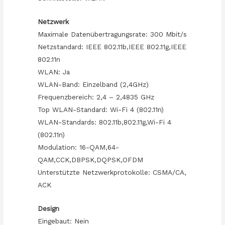
Netzwerk
Maximale Datenübertragungsrate: 300 Mbit/s
Netzstandard: IEEE 802.11b,IEEE 802.11g,IEEE
802.11n
WLAN: Ja
WLAN-Band: Einzelband (2,4GHz)
Frequenzbereich: 2,4 – 2,4835 GHz
Top WLAN-Standard: Wi-Fi 4 (802.11n)
WLAN-Standards: 802.11b,802.11g,Wi-Fi 4
(802.11n)
Modulation: 16-QAM,64-
QAM,CCK,DBPSK,DQPSK,OFDM
Unterstützte Netzwerkprotokolle: CSMA/CA,
ACK
Design
Eingebaut: Nein