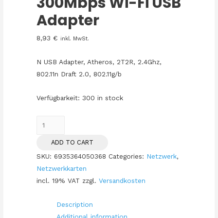
300Mbps Wi-Fi USB
Adapter
8,93
€
inkl. MwSt.
N USB Adapter, Atheros, 2T2R, 2.4Ghz,
802.11n Draft 2.0, 802.11g/b
Verfügbarkeit:
300 in stock
TP-
Link
ADD TO CART
TL-
SKU:
6935364050368
Categories:
Netzwerk
,
WN821N
Netzwerkkarten
-
incl. 19% VAT
zzgl.
Versandkosten
300Mbps
Wi-
Description
Fi
Additional information