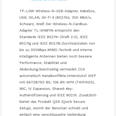
USB
Adapter
TP-LINK Wireless-N-USB-Adapter, Kabellos,
quantity
USB, WLAN, Wi-Fi 4 (802.11n), 300 Mbit/s,
Schwarz, Weiß Der Wireless-N-Cardbus-
Adapter TL-WN811N entspricht den
Standards IEEE 802.11n (Draft 2.0), IEEE
802.11g und IEEE 802.11b.Durchsatzraten von
bis zu 300Mbps.MIMO-Technik und interne
intelligente Antennen bieten noch bessere
Performance, Stabilität und
Abdeckung.Gleichzeitig vermeidet CCA
automatisch Kanalkonflikte.Unterstützt WEP
mit 64/128/152 Bit, 128-Bit-WPA (TKIP/AES),
MIC, IV Expansion, Shared-Key-
Authentifizierung und IEEE 802.1X. Zusätzlich
bietet das Produkt QSS (Quick Secure
Setup), womit der Benutzer schnell und
einfach eine verschlüsselte Verbindung