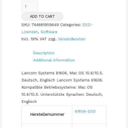
Z
ESD
ADD TO CART
Lancom
SKU:
744681959649
Categories:
ESD-
Advanced
Lizenzen
,
Software
VPN
incl. 19% VAT
zzgl.
Versandkosten
MAC
OS
Description
1User
Additional information
ESD
quantity
Lancom Systems 61606, Mac OS 10.6/10.5,
Deutsch, Englisch Lancom Systems 61606.
Kompatible Betriebssysteme: Mac OS
10.6/10.5. Unterstützte Sprachen: Deutsch,
Englisch
61606-ESD
Herstellernummer