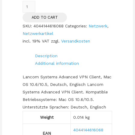
ZUB
Lancom
ADD TO CART
Advanced
SKU:
4044144616068
Categories:
Netzwerk
,
VPN
Netzwerkartikel
CLIENT
incl. 19% VAT
zzgl.
Versandkosten
Mac
quantity
Description
Additional information
Lancom Systems Advanced VPN Client, Mac
OS 10.6/10.5, Deutsch, Englisch Lancom
Systems Advanced VPN Client. Kompatible
Betriebssysteme: Mac OS 10.6/10.5.
Unterstützte Sprachen: Deutsch, Englisch
Weight
0.014 kg
4044144616068
EAN